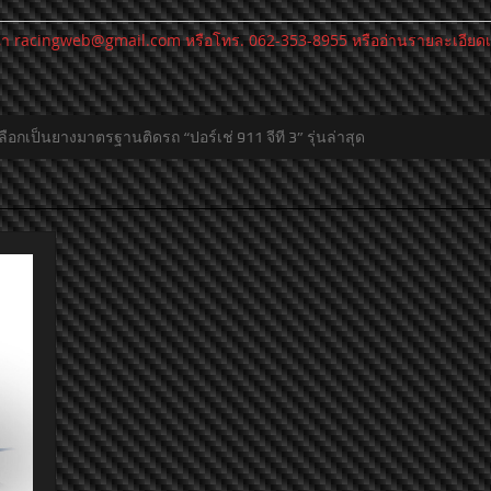
ณา
racingweb@gmail.com
หรือโทร. 062-353-8955 หรืออ่านรายละเอียดเพิ่ม
ลือกเป็นยางมาตรฐานติดรถ “ปอร์เช่ 911 จีที 3” รุ่นล่าสุด
มกันสร้างระบบนำทาง 3 มิติแบบสมจริง
แข็งแกร่งและรวดเร็วยิ่งขึ้น อ
ันนี่คีย์” อวดเซ็กซ์แอพพีลเพลินตาบนปฏิทิน!! พร้อมเปิดตัวยางอเนกประสง
arpark” ขนาดใหญ่ที่สุดในประเทศไทย ณ โรงงานผลิตรถยนต์ เอ็มจี
(The new Panamera) แรงสะใจด้วยพละกำลังสูงสุด 700 แรงม้า
ว-เอ็กซ์” โชว์ความเหนือชั้นด้านสมรรถนะและเทคโนโลยีเพื่อความปลอดภัยที่
เอ็กซ์” เหนือทุกความเชื่อ…เหนือทุกความสำเร็จ พลิกโฉมความหรูหราที่มาพร้อ
วคิด “REFINEMENT” ขับเคลื่อนทุกคุณค่าของชีวิตเหนือระดับด้วยเทคโนโลยี