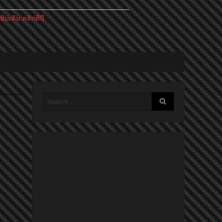
เติม คลิกที่นี่
ีกระดับแห่งความเร้าใจ: ปอร์เช่ 911 GT3 Cup ใหม่
ค์สมรรถนะสูง “PERSONA NR50” ตอบโจทย์มอเตอร์ไซค์ไซส์
ครบครัน
มเทคโนโลยีเพื่อความปลอดภัยสุดล้ำ
 Plug-in Hybrid ที่ให้ความภาคภูมิใจในการเป็นเจ้าของ