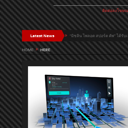
ติดต่อลงโฆษ
Latest News
“มิชลิน ไพลอต สปอร์ต คัพ” ได้รับเ
คอนติเนนทอล HERE และ Leia ร่ว
HOME
HERE
“IRC” ต้อนรับปี 2021 คว้าตัว “บ
เล็ก
เอ็มจี ผนึก WHAUP เปิด “Solar C
ปอร์เช่ เปิดตัว พานาเมร่า ใหม่ 
อีซูซุจัดทดสอบ “ออลนิว อีซูซุมิ
อีซูซุเปิดตัว “ออลนิว อีซูซุมิว-
MG เปิดตัว NEW MG HS PHEV ชูแน