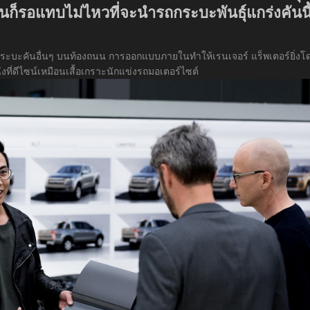
านก็รอแทบไม่ไหวที่จะนำรถกระบะพันธุ์แกร่งคันนี
บะคันอื่นๆ บนท้องถนน การออกแบบภายในทำให้เรนเจอร์ แร็พเตอร์ยิ่งโ
ี่ดีไซน์เหมือนเสื้อเกราะนักแข่งรถมอเตอร์ไซต์