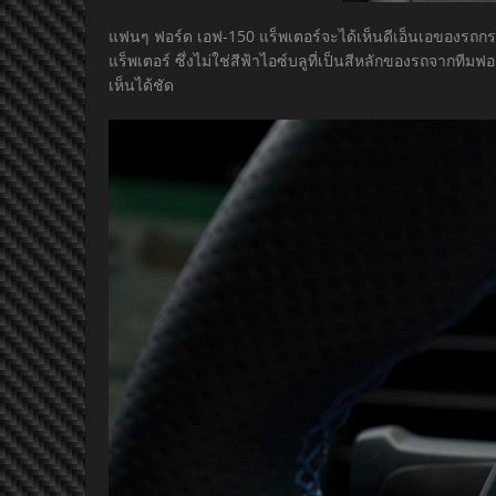
แฟนๆ ฟอร์ด เอฟ-150 แร็พเตอร์จะได้เห็นดีเอ็นเอของรถกระบะร
แร็พเตอร์ ซึ่งไม่ใช่สีฟ้าไอซ์บลูที่เป็นสีหลักของรถจากทีมฟ
เห็นได้ชัด