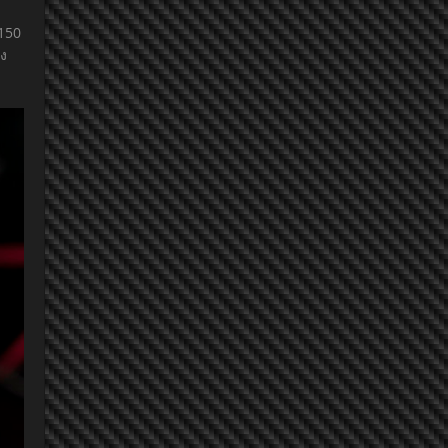
-150
าง