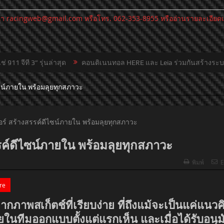
ณา
racingweb@gmail.com
หรือโทร. 062-353-8955 หรืออ่านรายละเอียดเพิ่ม
สุด
คอนติเนนทอล HERE และ Leia ร่วมกันสร้างระบบนำทาง 3 มิติแบบ
ไซน์ภายใน พร้อมลุยทุกสภาวะ
รรค์ดีไซน์ภายใน พร้อมลุยทุกสภาวะ
พิมพ์
E
re
ากภาพสเก็ตช์ที่เรียบง่าย ที่ถึงแม้จะเป็นแค่แนวค
ายในทีมออกแบบตั้งแต่แรกเห็น และเมื่อได้รับอนุมั