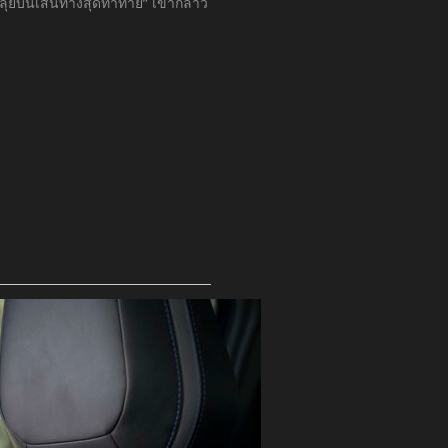
ะลุยบนเส้นทางสุดท้าทาย” เขากล่าว