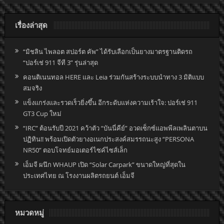
เรื่องล่าสุด
“มิชลิน ไพลอต สปอร์ต คัพ” ได้รับเลือกเป็นยางมาตรฐานติดรถ
“ปอร์เช่ 911 จีที 3” รุ่นล่าสุด
คอนติเนนทอล HERE และ Leia ร่วมกันสร้างระบบนำทาง 3 มิติแบบ
สมจริง
แข็งแกร่งและรวดเร็วยิ่งขึ้น อีกระดับแห่งความเร้าใจ: ปอร์เช่ 911
GT3 Cup ใหม่
“IRC” ต้อนรับปี 2021 คว้าตัว “บันนี่คีย์” อวดเซ็กซ์แอพพีลเพลินตาบน
ปฏิทิน!! พร้อมเปิดตัวยางอเนกประสงค์สมรรถนะสูง “PERSONA
NR50” ตอบโจทย์มอเตอร์ไซค์ไซส์เล็ก
เอ็มจี ผนึก WHAUP เปิด “Solar Carpark” ขนาดใหญ่ที่สุดใน
ประเทศไทย ณ โรงงานผลิตรถยนต์ เอ็มจี
หมวดหมู่